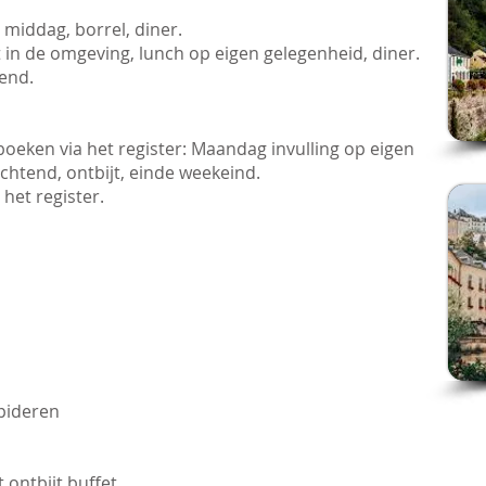
middag, borrel, diner.
it in de omgeving, lunch op eigen gelegenheid, diner.
end.
e boeken via het register: Maandag invulling op eigen
chtend, ontbijt, einde weekeind.
 het register.
pideren
 ontbijt buffet