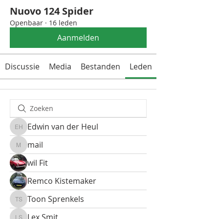
Nuovo 124 Spider
Openbaar
·
16 leden
Aanmelden
Discussie
Media
Bestanden
Leden
Edwin van der Heul
Edwin van der Heul
mail
mail
wil Fit
Remco Kistemaker
Toon Sprenkels
Toon Sprenkels
Lex Smit