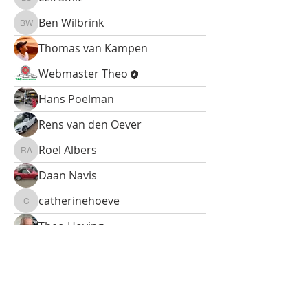
Lex Smit
Ben Wilbrink
Ben Wilbrink
Thomas van Kampen
Webmaster Theo
Hans Poelman
Rens van den Oever
Roel Albers
Roel Albers
Daan Navis
catherinehoeve
catherinehoeve
Theo Hoving
Ton Sieljes
Ton Sieljes