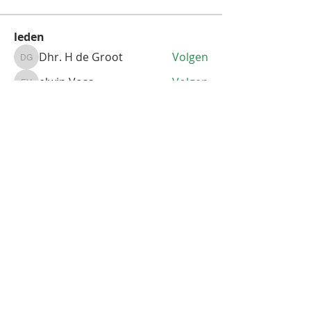
leden
Dhr. H de Groot
Volgen
Dhr. H de Groot
elwin Voss
Volgen
elwin Voss
ferdinando51
Volgen
Erik Vlierman
Volgen
Erik Vlierman
Webmaster Theo
Volgen
Alle (9) leden bekijken
DISCLAIMER WEBSITE
PRIVACY STATEMENT
© 2026 Fiat 124 Sport Spider Register