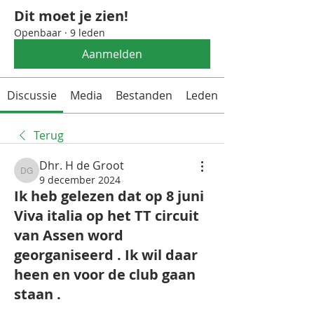
Dit moet je zien!
Openbaar
·
9 leden
Aanmelden
Discussie
Media
Bestanden
Leden
Terug
Dhr. H de Groot
Dhr. H de Groot
9 december 2024
Ik heb gelezen dat op 8 juni
Viva italia op het TT circuit
van Assen word
georganiseerd . Ik wil daar
heen en voor de club gaan
staan .