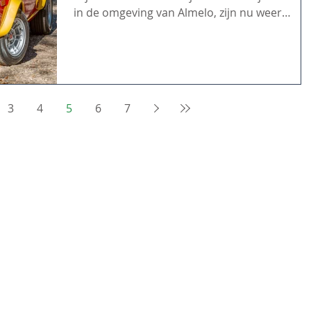
in de omgeving van Almelo, zijn nu weer
beschikbaar...
3
4
5
6
7