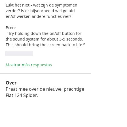
Lukt het niet - wat zijn de symptomen 
verder? Is er bijvoorbeeld wel geluid 
en/of werken andere functies wel?
Bron:
 “
Try holding down the on/off button for 
the sound system for about 3-5 seconds. 
This should bring the screen back to life.”
Me gusta
Mostrar más respuestas
Over
Praat mee over de nieuwe, prachtige
Fiat 124 Spider.
leden
Edwin van der Heul
Volgen
Edwin van der Heul