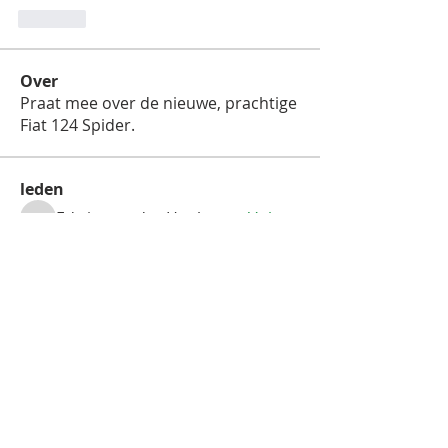
Like
Over
Praat mee over de nieuwe, prachtige
Fiat 124 Spider.
leden
Edwin van der Heul
Volgen
Edwin van der Heul
mail
Volgen
mail
wil Fit
Volgen
Remco Kistemaker
Volgen
Toon Sprenkels
Volgen
Toon Sprenkels
Alle (16) leden bekijken