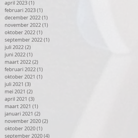
april 2023
(1)
1 post
februari 2023
(1)
1 post
december 2022
(1)
1 post
november 2022
(1)
1 post
oktober 2022
(1)
1 post
september 2022
(1)
1 post
juli 2022
(2)
2 posts
juni 2022
(1)
1 post
maart 2022
(2)
2 posts
februari 2022
(1)
1 post
oktober 2021
(1)
1 post
juli 2021
(3)
3 posts
mei 2021
(2)
2 posts
april 2021
(3)
3 posts
maart 2021
(1)
1 post
januari 2021
(2)
2 posts
november 2020
(2)
2 posts
oktober 2020
(1)
1 post
september 2020
(4)
4 posts