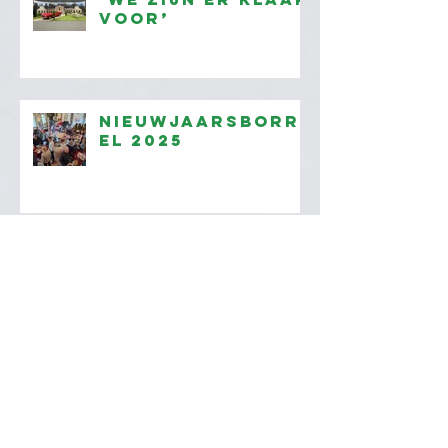
voor’
Nieuwjaarsborr
el 2025
Unieke 124
Abarth's bij
Aaldering
Agenda 2025
bekend!