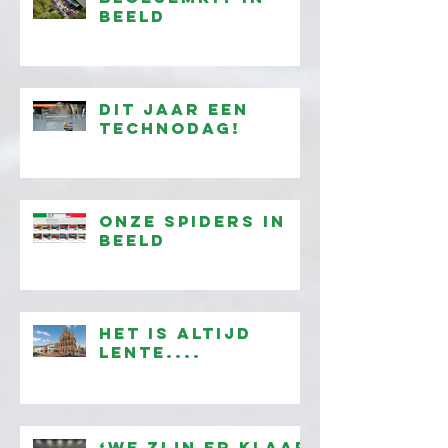
beeld
Dit jaar een
technodag!
onze Spiders in
beeld
Het is altijd
lente....
‘We zijn er klaar