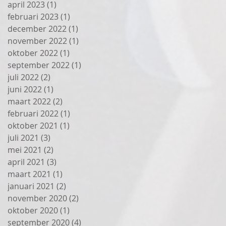
april 2023
(1)
1 post
februari 2023
(1)
1 post
december 2022
(1)
1 post
november 2022
(1)
1 post
oktober 2022
(1)
1 post
september 2022
(1)
1 post
juli 2022
(2)
2 posts
juni 2022
(1)
1 post
maart 2022
(2)
2 posts
februari 2022
(1)
1 post
oktober 2021
(1)
1 post
juli 2021
(3)
3 posts
mei 2021
(2)
2 posts
april 2021
(3)
3 posts
maart 2021
(1)
1 post
januari 2021
(2)
2 posts
november 2020
(2)
2 posts
oktober 2020
(1)
1 post
september 2020
(4)
4 posts