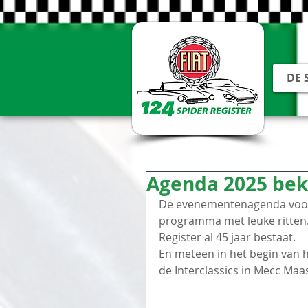
DE 
Agenda 2025 bek
De evenementenagenda voor 
programma met leuke ritten. 
Register al 45 jaar bestaat.
En meteen in het begin van 
de Interclassics in Mecc Maa