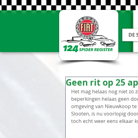
DE 
Geen rit op 25 ap
Het mag helaas nog niet zo zi
beperkingen helaas geen doo
omgeving van Nieuwkoop te g
Slooten, is nu voorlopig do
toch echt weer eens elkaar k