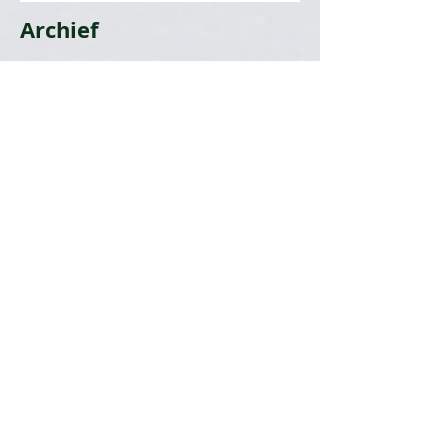
Archief
juli 2026
(1)
1 post
juni 2026
(1)
1 post
februari 2026
(1)
1 post
januari 2026
(1)
1 post
oktober 2025
(2)
2 posts
september 2025
(1)
1 post
juli 2025
(2)
2 posts
juni 2025
(2)
2 posts
mei 2025
(1)
1 post
april 2025
(3)
3 posts
maart 2025
(1)
1 post
januari 2025
(2)
2 posts
december 2024
(1)
1 post
november 2024
(1)
1 post
september 2024
(1)
1 post
augustus 2024
(3)
3 posts