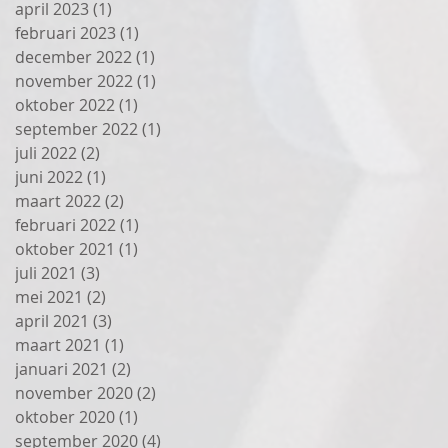
april 2023
(1)
1 post
februari 2023
(1)
1 post
december 2022
(1)
1 post
november 2022
(1)
1 post
oktober 2022
(1)
1 post
september 2022
(1)
1 post
juli 2022
(2)
2 posts
juni 2022
(1)
1 post
maart 2022
(2)
2 posts
februari 2022
(1)
1 post
oktober 2021
(1)
1 post
juli 2021
(3)
3 posts
mei 2021
(2)
2 posts
april 2021
(3)
3 posts
maart 2021
(1)
1 post
januari 2021
(2)
2 posts
november 2020
(2)
2 posts
oktober 2020
(1)
1 post
september 2020
(4)
4 posts